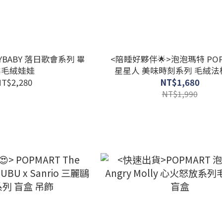
RYBABY 落日歌會系列 畢
<陪睡好夥伴🌟>泡泡瑪特 POP
業毛絨娃娃
星星人 美味時刻系列 毛絨法
T$2,280
NT$1,680
NT$1,990