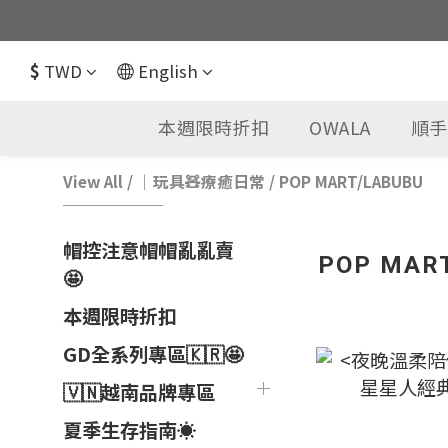
$
TWD
English
本週限時折扣
OWALA
順手
View All
/
｜玩具🧸療癒日常
/
POP MART/LABUBU
帽控注意帽帽亂亂賣
POP MAR
🤩
本週限時折扣
GD全系列專區🇰🇷🤩
🇻🇳越南品牌專區
夏季生存指南☀️