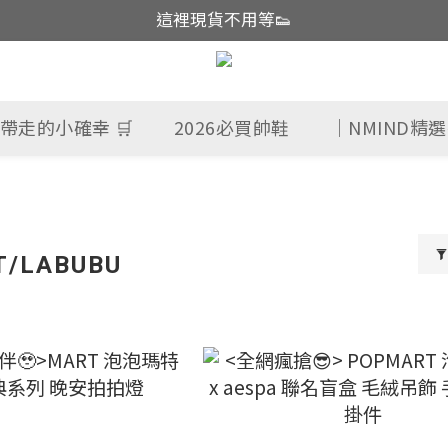
這裡現貨不用等👟
越南品牌開團中!!辣妹必收
帽控注意帽帽亂亂賣🤩
這裡現貨不用等👟
帶走的小確幸 🛒
2026必買帥鞋
｜NMIND精
T/LABUBU