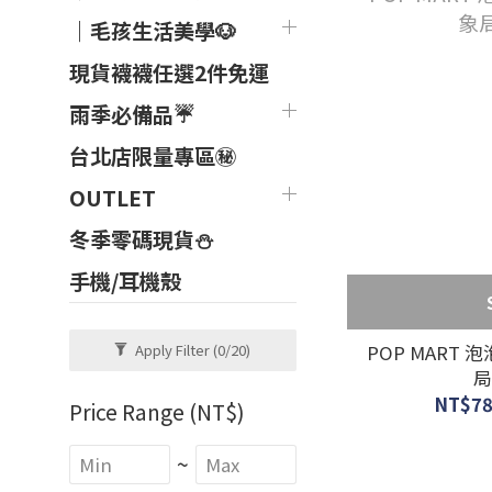
｜毛孩生活美學🐶
現貨襪襪任選2件免運
雨季必備品☔
台北店限量專區㊙
OUTLET
冬季零碼現貨⛄
手機/耳機殼
POP MART
Apply Filter
(0/20)
局
NT$78
Price Range (NT$)
~