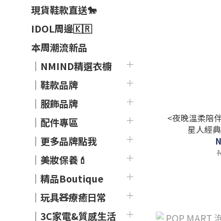
現貨鞋款直送🐎
IDOL周邊🇰🇷
本周潮流新品
｜NMIND精選衣櫥
｜鞋款品牌
｜服飾品牌
<夜晚溫柔陪伴
｜配件專區
星人經典
｜更多品牌點我
N
｜美妝保養💄
｜精品Boutique
｜玩具🧸療癒日常
｜3C家電&質感生活