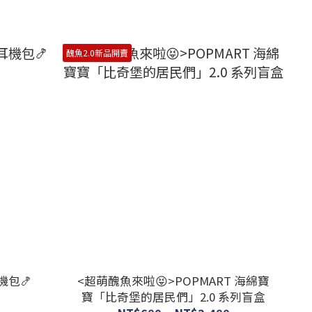
醜魚2.0新品開賣
機包🍤
<超萌醜魚來啦😝>POPMART 海綿寶
寶「比奇堡的居民們」2.0 系列盲盒