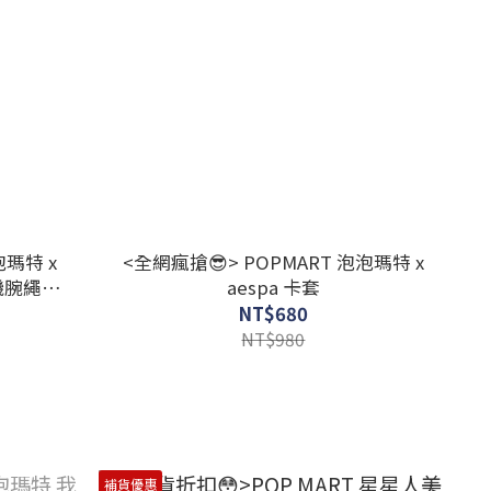
泡瑪特 x
<全網瘋搶😎> POPMART 泡泡瑪特 x
手機腕繩掛
aespa 卡套
NT$680
NT$980
補貨優惠