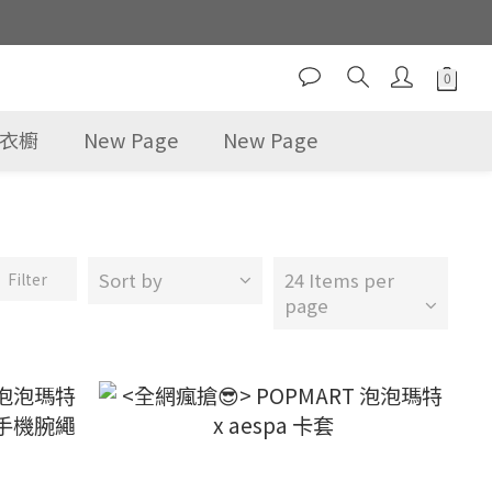
選衣櫥
New Page
New Page
Sort by
24 Items per
Filter
page