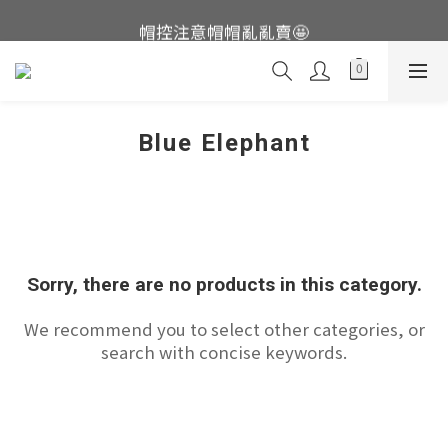
這裡現貨不用等👟
帽控注意帽帽亂亂賣🤩
這裡現貨不用等👟
Blue Elephant
Sorry, there are no products in this category.
We recommend you to select other categories, or
search with concise keywords.