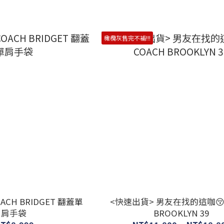
橄欖灰售完不補!!!
CH BRIDGET 翻蓋單
<快速出貨> 男友在找的這咖😚
肩手袋
BROOKLYN 39