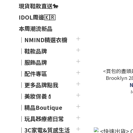
現貨鞋款直送🐎
IDOL周邊🇰🇷
本周潮流新品
｜NMIND精選衣櫥
｜鞋款品牌
｜服飾品牌
<買包的盡頭是C
｜配件專區
Brooklyn
｜更多品牌點我
N
｜美妝保養💄
｜精品Boutique
｜玩具🧸療癒日常
｜3C家電&質感生活