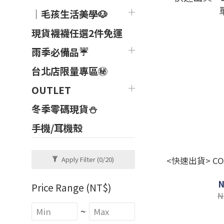
｜毛孩生活美學🐶
現貨襪襪任選2件免運
雨季必備品☔
台北店限量專區㊙
OUTLET
冬季零碼現貨⛄
手機/耳機殼
<快速出貨> COA
Apply Filter
(0/20)
N
Price Range (NT$)
N
~