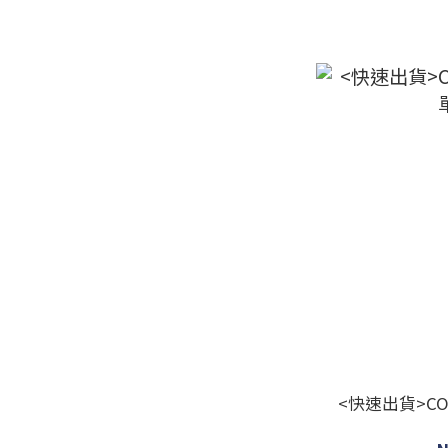
<快速出貨>COA