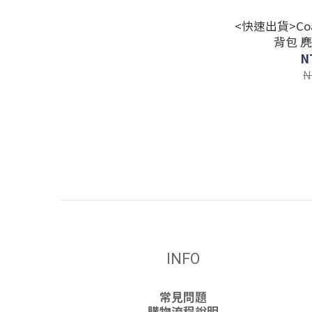
<快速出貨>Coac
背包 
N
N
INFO
常見問題
購物流程說明