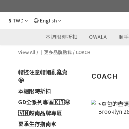
$
TWD
English
本週限時折扣
OWALA
順手
View All
/
｜更多品牌點我
/
COACH
帽控注意帽帽亂亂賣
COACH
🤩
本週限時折扣
GD全系列專區🇰🇷🤩
🇻🇳越南品牌專區
夏季生存指南☀️