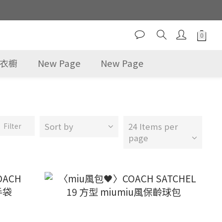
選衣櫥
New Page
New Page
Sort by
24 Items per
Filter
page