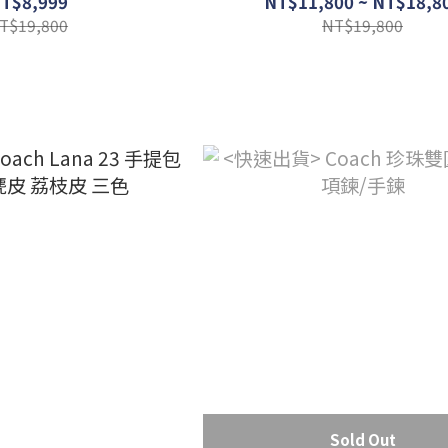
T$8,999
NT$11,800 ~ NT$18,8
T$19,800
NT$19,800
Sold Out