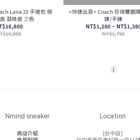
h Lana 23 手提包 側
<快速出貨> Coach 珍珠雙圓
麂皮 荔枝皮 三色
鍊/手鍊
T$16,800
NT$1,280 ~ NT$1,38
T$16,800
NT$1,750
1
Nmind sneaker
Location
商店介紹
[台中店]
會員制度
台中市西區美村路一段117巷