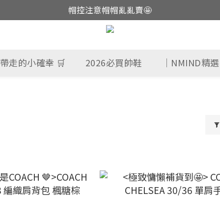
帽控注意帽帽亂亂賣🤩
這裡現貨不用等👟
這裡現貨不用等👟
帶走的小確幸 🛒
2026必買帥鞋
｜NMIND精