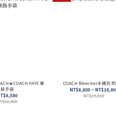
CH🔥COACH FAYE 單
COACH Bleecker水桶包 
肩手袋
NT$8,800 ~ NT$18,80
T$8,580
NT$19,800
T$16,800