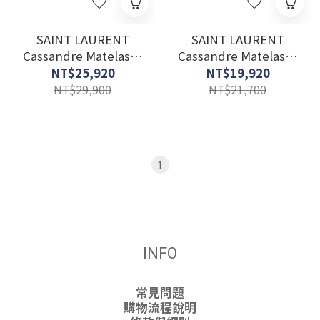
SAINT LAURENT
SAINT LAURENT
Cassandre Matelassé
Cassandre Matelassé
Large Flap Wallet In
Compact Tri Fold
NT$25,920
NT$19,920
Grain De Poudre
Wallet In Grain De
NT$29,900
NT$21,700
Leather
Poudre Leather
1
INFO
常見問題
購物流程說明