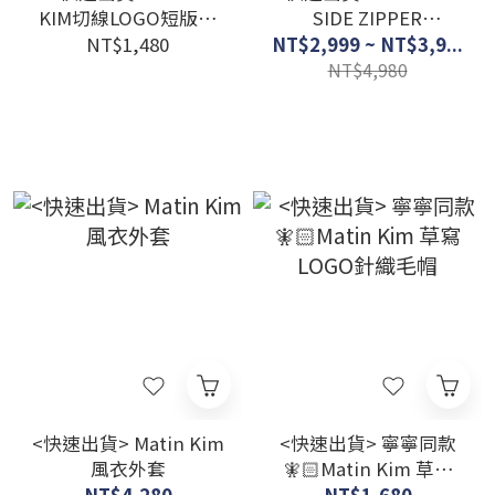
KIM切線LOGO短版上
SIDE ZIPPER
衣 兩色
SHOULDER BAG 經典
NT$1,480
NT$2,999 ~ NT$3,9...
鐵牌 機車托特包
NT$4,980
<快速出貨> Matin Kim
<快速出貨> 寧寧同款
風衣外套
🧚🏻Matin Kim 草寫
LOGO針織毛帽