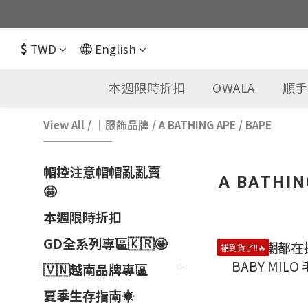
$
TWD
English
本週限時折扣
OWALA
順手
View All
/
｜服飾品牌
/
A BATHING APE / BAPE
帽控注意帽帽亂亂賣
A BATHIN
🤩
本週限時折扣
GD全系列專區🇰🇷🤩
補到貨了!!🔥
🇻🇳越南品牌專區
夏季生存指南☀️