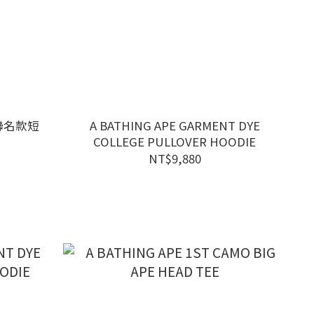
 聯名款短
A BATHING APE GARMENT DYE
COLLEGE PULLOVER HOODIE
NT$9,880