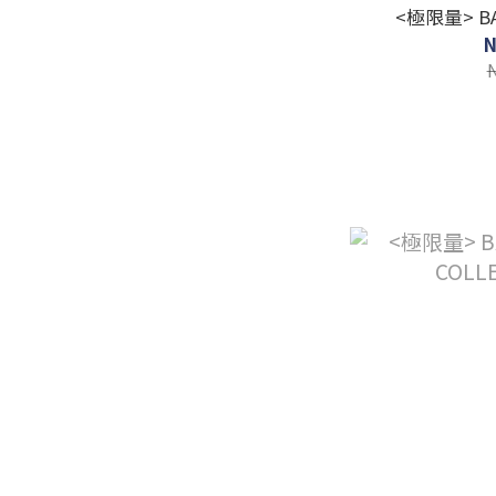
<極限量> BA
N