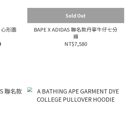
Sold Out
® 心形圖
BAPE X ADIDAS 聯名款丹寧牛仔七分
衣
褲
0
NT$7,580