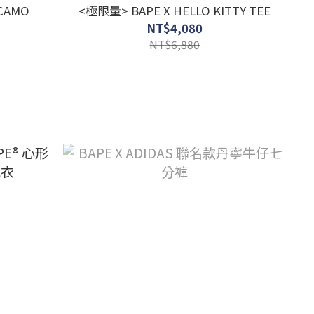
CAMO
<極限量> BAPE X HELLO KITTY TEE
NT$4,080
NT$6,880