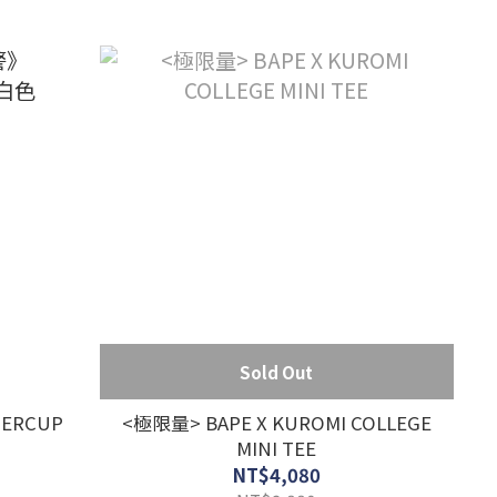
Sold Out
ERCUP
<極限量> BAPE X KUROMI COLLEGE
MINI TEE
NT$4,080