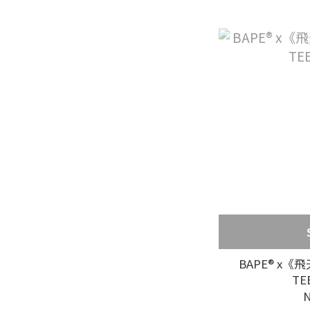
BAPE® x《
TE
N