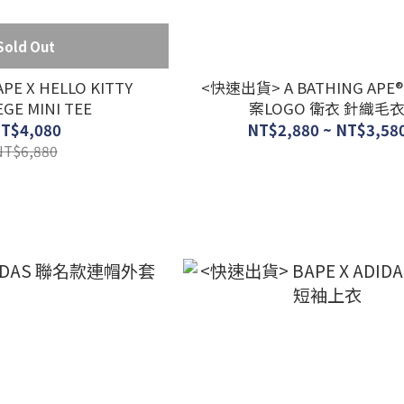
Sold Out
E X HELLO KITTY
<快速出貨> A BATHING APE
GE MINI TEE
案LOGO 衛衣 針織毛
T$4,080
NT$2,880 ~ NT$3,58
NT$6,880