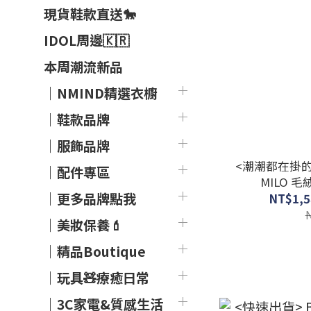
現貨鞋款直送🐎
IDOL周邊🇰🇷
本周潮流新品
｜NMIND精選衣櫥
｜鞋款品牌
｜服飾品牌
<潮潮都在掛的小
｜配件專區
MILO 
｜更多品牌點我
NT$1,5
｜美妝保養💄
｜精品Boutique
｜玩具🧸療癒日常
｜3C家電&質感生活