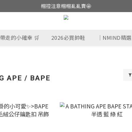
帽控注意帽帽亂亂賣🤩
這裡現貨不用等👟
這裡現貨不用等👟
帶走的小確幸 🛒
2026必買帥鞋
｜NMIND精
G APE / BAPE