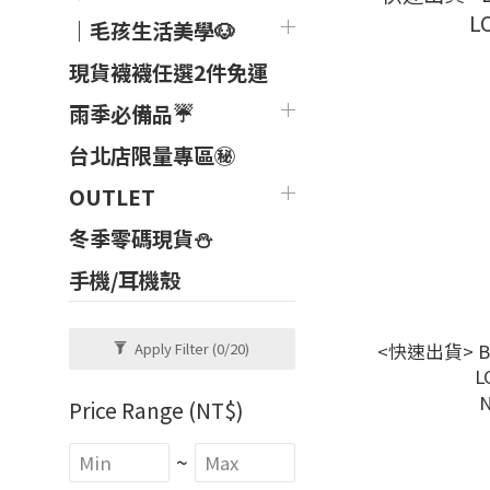
｜毛孩生活美學🐶
現貨襪襪任選2件免運
雨季必備品☔
台北店限量專區㊙
OUTLET
冬季零碼現貨⛄
手機/耳機殼
<快速出貨> 
Apply Filter
(0/20)
L
N
Price Range (NT$)
~