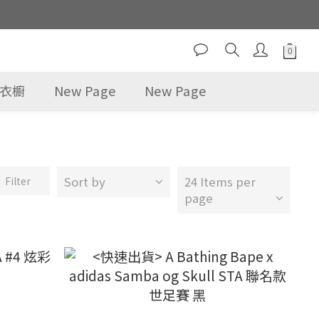
選衣櫥
New Page
New Page
Sort by
24 Items per
Filter
page