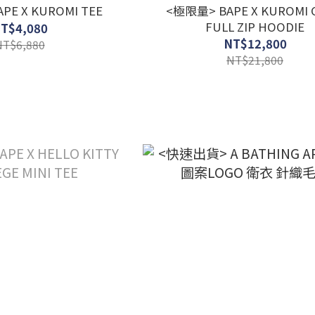
PE X KUROMI TEE
<極限量> BAPE X KUROMI 
FULL ZIP HOODIE
T$4,080
NT$12,800
NT$6,880
NT$21,800