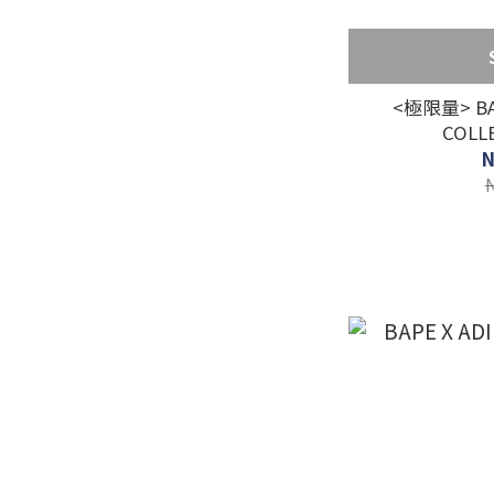
<極限量> BAP
COLLE
N