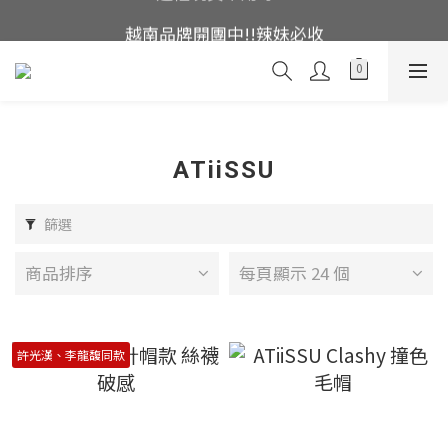
這裡現貨不用等👟
越南品牌開團中!!辣妹必收
帽控注意帽帽亂亂賣🤩
這裡現貨不用等👟
ATiiSSU
篩選
商品排序
每頁顯示 24 個
許光漢、李龍馥同款