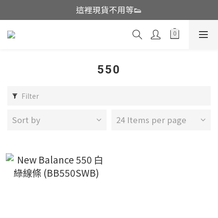
這裡現貨不用等👟
這裡現貨不用等👟
越南品牌開團中!!辣妹必收
帽控注意帽帽亂亂賣🤩
550
這裡現貨不用等👟
Filter
Sort by
24 Items per page