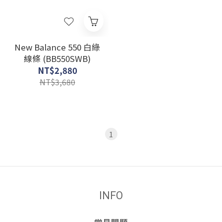
New Balance 550 白綠
線條 (BB550SWB)
NT$2,880
NT$3,680
1
INFO