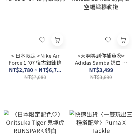
< 日本限定 >Nike Air
<天啊等到你補貨🥹>
Force 1 '07 復古銀鍊條
Adidas Samba 奶白 簍
空編織穆勒拖
NT$2,780 ~ NT$6,7...
NT$3,499
NT$7,080
NT$3,890