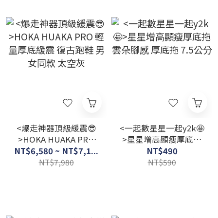
<爆走神器頂級緩震😎
<一起數星星一起y2k🤩
>HOKA HUAKA PRO
>星星增高顯瘦厚底拖
輕量厚底緩震 復古跑鞋
雲朵腳感 厚底拖 7.5公
NT$6,580 ~ NT$7,1...
NT$490
男女同款 太空灰
分
NT$7,980
NT$590