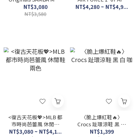
韓系清冷感 穆勒懶人鞋
國外限定色 燕麥美拉德
NT$3,080
NT$4,280 ~ NT$4,9...
兩色
奶灰 麂皮 金屬墜飾 女
NT$3,580
鞋
<復古天花板💖>MLB 都
〈脆上爆紅鞋🔥〉
市時尚芭蕾風 休閒鞋
Crocs 趾環涼鞋 黑 白
兩色
咖
NT$3,080 ~ NT$4,1...
NT$1,399