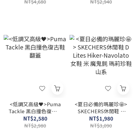
NT$4,680
NT$2,940
<低調又高級🖤>Puma
<夏日必備的瑪麗珍🤩>
Tackle 黑白撞色復古鞋
SKECHERS休閒鞋 D
翻蓋
Lites Hiker-Navolato
NT$2,580
NT$1,980
女鞋 米 魔鬼氈 瑪莉珍
NT$2,980
NT$3,090
鞋 山系