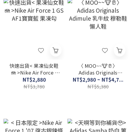
快速出貨< 果凍仙女鞋
〈 MOO~~🐮🥛〉
🪼 >Nike Air Force 1
Adidas Originals
GS AF1寶寶藍 果凍勾
Adimule 乳牛紋 穆勒鞋
NT$2,880
NT$2,980 ~ NT$4,7...
懶人鞋
NT$3,780
NT$5,380