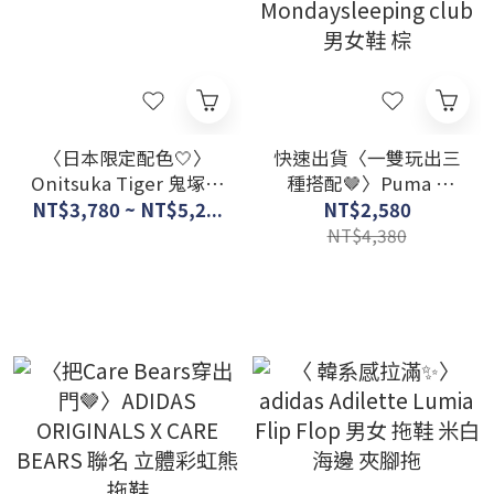
〈日本限定配色🤍〉
快速出貨〈一雙玩出三
Onitsuka Tiger 鬼塚虎
種搭配🤎〉Puma X
RUNSPARK 銀白
Tackle
NT$3,780 ~ NT$5,2...
NT$2,580
Mondaysleeping club
NT$4,380
男女鞋 棕