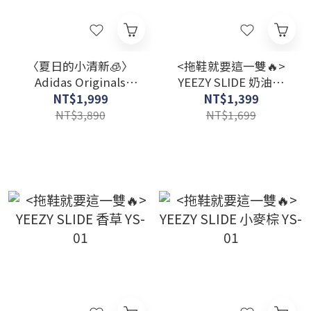
〈夏日的小清新🧊〉
<拖鞋就要這一雙🔥>
Adidas Originals
YEEZY SLIDE 奶油白
Gazelle Indoor 寶寶藍
YS-01
NT$1,999
NT$1,399
白 德訓鞋 麂皮 復古板
NT$3,890
NT$1,699
鞋 焦糖底 生膠底 女款