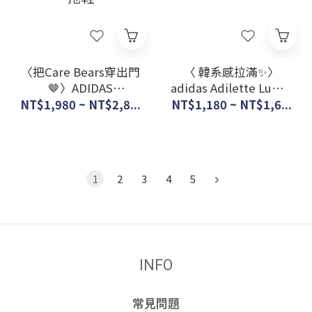
〈把Care Bears穿出門
〈 韓系感拉滿✨〉
🤎〉ADIDAS
adidas Adilette Lumia
ORIGINALS X CARE
Flip Flop 男女 拖鞋 米
NT$1,980 ~ NT$2,8...
NT$1,180 ~ NT$1,6...
BEARS 聯名 立體彩虹
白 海邊 夾腳拖
熊拖鞋
1
2
3
4
5
INFO
常見問題