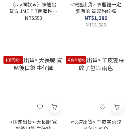
〈ray同款🔥〉快速出
<快速出貨> 衣櫃裡一定
貨 SLIME FIT超彈性涼
要有的 質感豹紋褲
感素TEE
NT$550
NT$1,380
NT$1,680
卡寶同款✨
🐏皮革超軟
<快速出貨> 大長腿 寬
<快速出貨> 羊皮雲朵餃
鬆後口袋 牛仔褲
子包☁️ 兩色