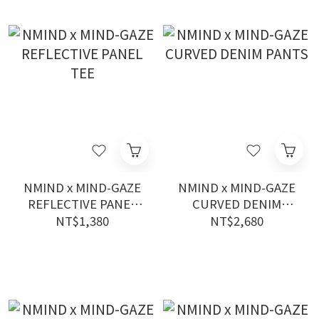
NMIND x MIND-GAZE
NMIND x MIND-GAZE
REFLECTIVE PANEL
CURVED DENIM
TEE
PANTS
NT$1,380
NT$2,680