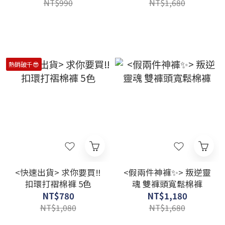
NT$990
NT$1,680
熱銷破千😎
<快速出貨> 求你要買‼️
<假兩件神褲✨> 叛逆靈
扣環打褶棉褲 5色
魂 雙褲頭寬鬆棉褲
NT$780
NT$1,180
NT$1,080
NT$1,680