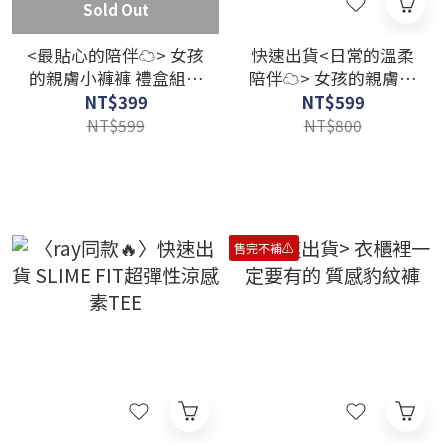
Sold Out
<最貼心的陪伴☁️> 女孩
快速出貨<日常的溫柔
的親膚小褲褲 禮盒組指
陪伴☁️> 女孩的親膚小
定款 一組5入
褲褲 內褲組合
NT$399
NT$599
NT$599
NT$800
售完不補⚠️