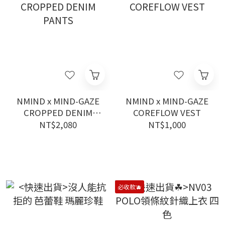
NMIND x MIND-GAZE
NMIND x MIND-GAZE
CROPPED DENIM
COREFLOW VEST
PANTS
NT$2,080
NT$1,000
必收款🫐