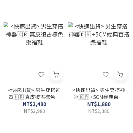
<快速出貨> 男生穿搭神
<快速出貨> 男生穿搭神
器🇰🇷 真皮復古棕色樂
器🇰🇷 +5CM經典百搭
福鞋
樂福鞋
NT$2,480
NT$1,880
NT$2,980
NT$2,380