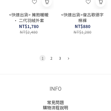
<快速出貨> 擁抱暖暖
<快速出貨>復古歌德字
• 二代羽絨外套
棉褲
NT$1,780
NT$880
NT$2,480
NT$1,280
1
2
3
INFO
常見問題
購物流程說明