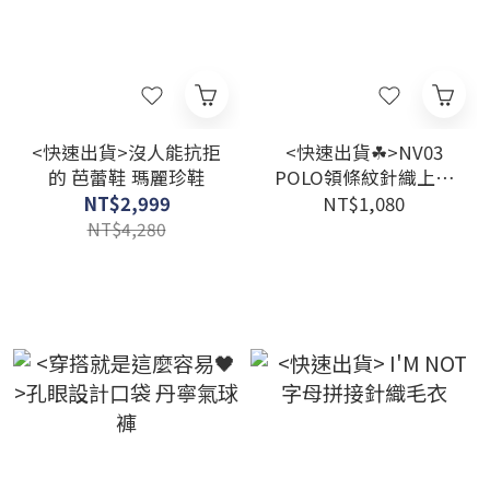
<快速出貨>沒人能抗拒
<快速出貨☘>NV03
的 芭蕾鞋 瑪麗珍鞋
POLO領條紋針織上衣
四色
NT$2,999
NT$1,080
NT$4,280