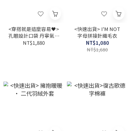
<穿搭就是這麼容易🖤>
<快速出貨> I'M NOT
孔眼設計口袋 丹寧氣球
字母拼接針織毛衣
褲
NT$1,880
NT$1,080
NT$1,680