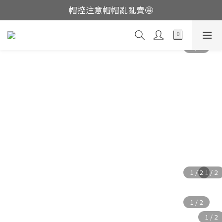
帽控注意帽帽亂亂賣🤩
這裡現貨不用等👟
這裡現貨不用等👟