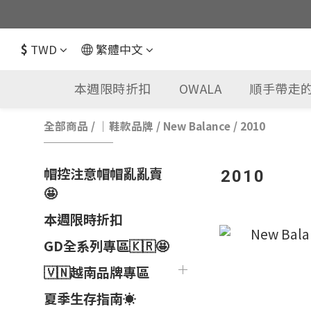
$
TWD
繁體中文
本週限時折扣
OWALA
順手帶走的
全部商品
/
｜鞋款品牌
/
New Balance
/
2010
帽控注意帽帽亂亂賣
2010
🤩
本週限時折扣
GD全系列專區🇰🇷🤩
🇻🇳越南品牌專區
夏季生存指南☀️