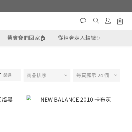
帶寶寶們回家🏠
從輕奢走入精緻✨
商品排序
每頁顯示 24 個
篩選