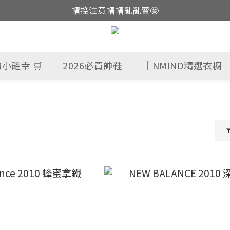
帽控注意帽帽亂亂賣🤩
這裡現貨不用等👟
這裡現貨不用等👟
小確幸 🛒
2026必買帥鞋
｜NMIND精選衣櫥