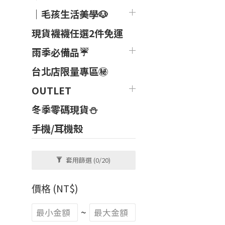
｜毛孩生活美學🐶
現貨襪襪任選2件免運
雨季必備品☔
台北店限量專區㊙
OUTLET
冬季零碼現貨⛄
手機/耳機殼
套用篩選
(0/20)
價格 (NT$)
~