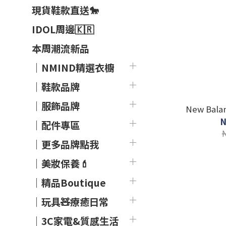
現貨鞋款直送🐎
IDOL周邊🇰🇷
本周潮流新品
｜NMIND精選衣櫥
｜鞋款品牌
｜服飾品牌
New Bal
N
｜配件專區
｜更多品牌點我
｜美妝保養💄
｜精品Boutique
｜玩具🧸療癒日常
｜3C家電&質感生活