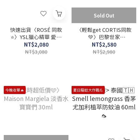
Sold Out
快速出貨〈ROSÉ 同款
〈輕鬆get CORTIS同款
⭐〉YSL獵心精華 愛心
💚〉巴黎世家
護手霜🤍 50ML
Balenciaga Discovery
NT$2,080
NT$2,580
Box 試管香水10入
NT$3,080
NT$2,980
今晚收單🔥
夏日驅蚊大作戰💪