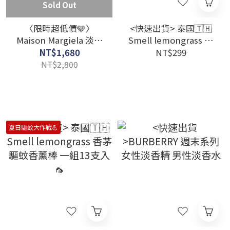
Sold Out
〈限時超低價🩵〉
<快速出貨> 泰國🇹🇭
Maison Margiela 淡香
Smell lemongrass 香
水寶寶們 30ml
茅尤加利植萃防蚊油
NT$1,680
NT$299
60ml 🦟
NT$2,800
夏日驅蚊大作戰💪