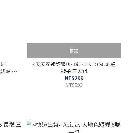
售完
ke
<天天穿都舒服!!> Dickies LOGO刺繡
啡 奶油 小
襪子 三入組
NT$299
NT$599