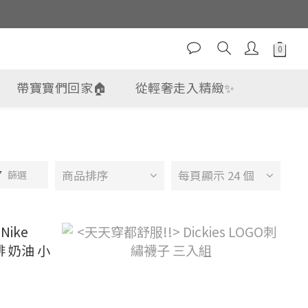
帶寶寶們回家🏠
從輕奢走入精緻✨
商品排序
每頁顯示 24 個
篩選