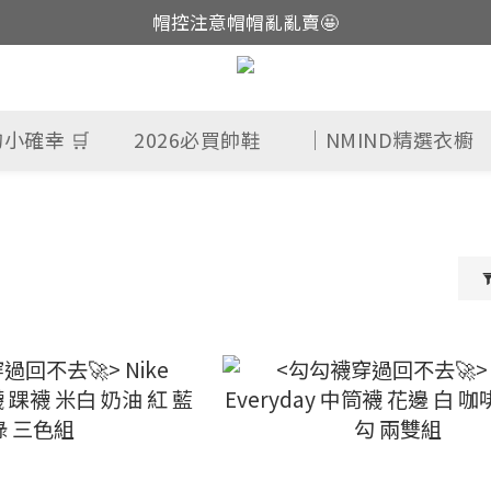
帽控注意帽帽亂亂賣🤩
這裡現貨不用等👟
這裡現貨不用等👟
小確幸 🛒
2026必買帥鞋
｜NMIND精選衣櫥