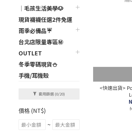
｜毛孩生活美學🐶
現貨襪襪任選2件免運
雨季必備品☔
台北店限量專區㊙
OUTLET
冬季零碼現貨⛄
手機/耳機殼
<快速出貨> Pol
套用篩選
(0/20)
N
價格 (NT$)
~