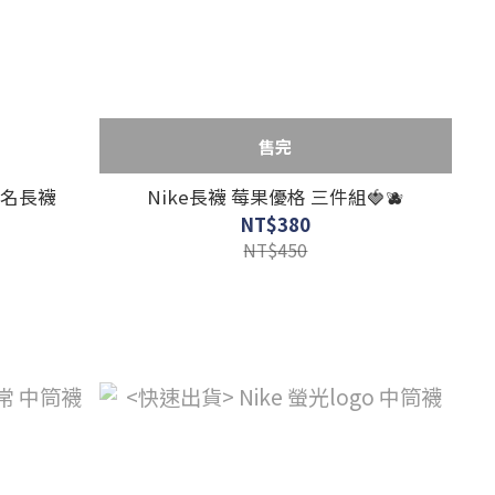
售完
 聯名長襪
Nike長襪 莓果優格 三件組🍓🫐
NT$380
NT$450