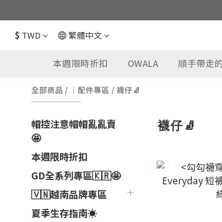
$
TWD
繁體中文
本週限時折扣
OWALA
順手帶走的
全部商品
/
｜配件專區
/
襪仔🧦
帽控注意帽帽亂亂賣
襪仔🧦
🤩
本週限時折扣
GD全系列專區🇰🇷🤩
🇻🇳越南品牌專區
夏季生存指南☀️