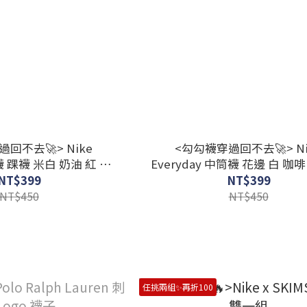
回不去🚀> Nike
<勾勾襪穿過回不去🚀> Ni
短襪 踝襪 米白 奶油 紅 藍
Everyday 中筒襪 花邊 白 咖
綠 三色組
勾 兩雙組
NT$399
NT$399
NT$450
NT$450
任挑兩組✨再折100