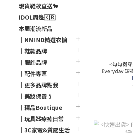
現貨鞋款直送🐎
IDOL周邊🇰🇷
本周潮流新品
｜NMIND精選衣櫥
｜鞋款品牌
｜服飾品牌
<勾勾襪穿過
Everyday 
｜配件專區
｜更多品牌點我
｜美妝保養💄
｜精品Boutique
｜玩具🧸療癒日常
｜3C家電&質感生活