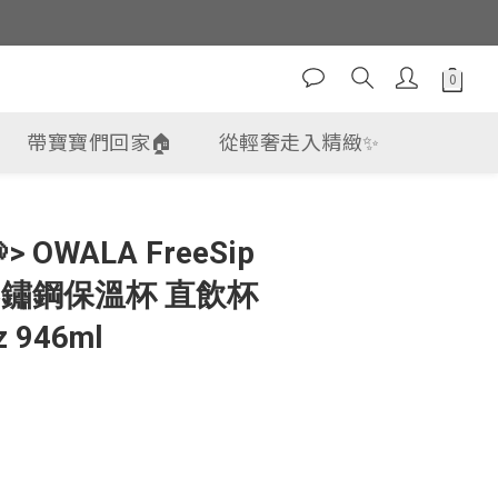
帶寶寶們回家🏠
從輕奢走入精緻✨
 OWALA FreeSip
不鏽鋼保溫杯 直飲杯
 946ml