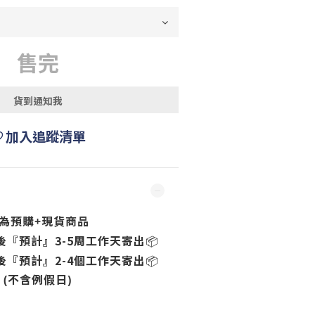
售完
貨到通知我
加入追蹤清單
為預購+現貨商品
後『預計』3-5周
工作天寄出
📦
後『預計』2-4個
工作天寄出
📦
(不含例假日)