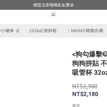
帽控注意帽帽亂亂賣🤩
這裡現貨不用等👟
這裡現貨不用等👟
小確幸 🛒
2026必買帥鞋
｜NMIND精選衣櫥
<狗勾爆擊🐶>
狗狗拼貼 
吸管杯 32oz
NT$2,980
NT$2,180
貨況