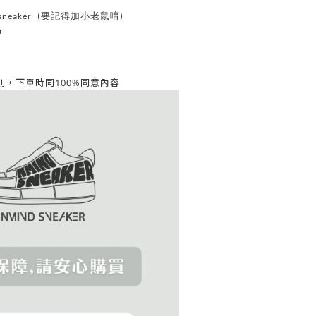
d_sneaker (要記得加小老鼠唷)
0
同意內容
則，
下單時同100%