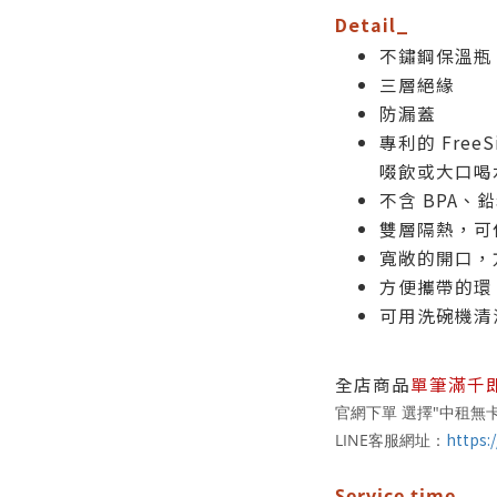
Detail_
不鏽鋼保溫瓶
三層絕緣
防漏蓋
專利的 Fre
啜飲或大口喝
不含 BPA、
雙層隔熱，可使
寬敞的開口，
方便攜帶的環
可用洗碗機清
全店商品
單筆滿千
官網下單 選擇"中租無卡
https:/
LINE客服網址：
Service time_