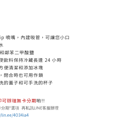
eSip 噴嘴，內建吸管，可讓您小口
水
鉛和鄰苯二甲酸鹽
飲料保持冷藏長達 24 小時
方便清潔和添加冰塊
，閉合時也可用作鎖
洗的蓋子和可手洗的杯子
即可辦理無卡分期
喲!!
分期"選項 再私訊LINE客服辦理
/lin.ee/4O34ia4