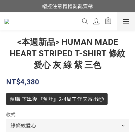
帽控注意帽帽亂亂賣🤩
這裡現貨不用等👟
這裡現貨不用等👟
<本週新品> HUMAN MADE
HEART STRIPED T-SHIRT 條紋
愛心 灰 綠 紫 三色
NT$4,380
預購 下單後『預計』2-4周工作天寄出📦
款式