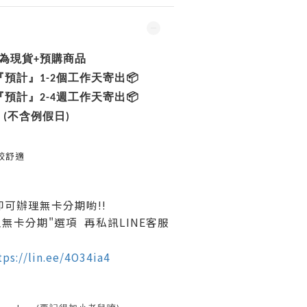
為現貨+預購商品
預計』1-2個工作天寄出📦
預計』2-4週工作天寄出📦
(不含例假日)
較舒適
即可辦理無卡分期
喲!!
無卡分期"選項 再私訊LINE客服
tps://lin.ee/4O34ia4