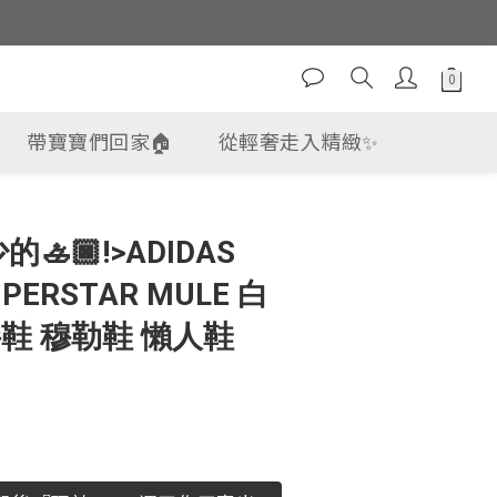
帶寶寶們回家🏠
從輕奢走入精緻✨
立即購買
🚣🏿!>ADIDAS
UPERSTAR MULE 白
鞋 穆勒鞋 懶人鞋