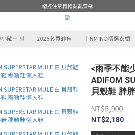
帽控注意帽帽亂亂賣🤩
這裡現貨不用等👟
這裡現貨不用等👟
小確幸 🛒
2026必買帥鞋
｜NMIND精選衣櫥
<雨季不能少的
ADIFOM S
貝殼鞋 胖胖
NT$5,900
NT$2,180