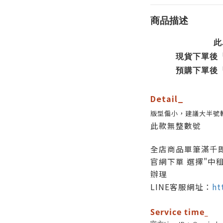
商品描述
此
現貨下單後『
預購下單後『
Detail_
版型偏小，建議大半號
此款無整數號
全店商品
單筆滿千
官網下單 選擇"中租
辦理
LINE客服網址：
ht
Service time_