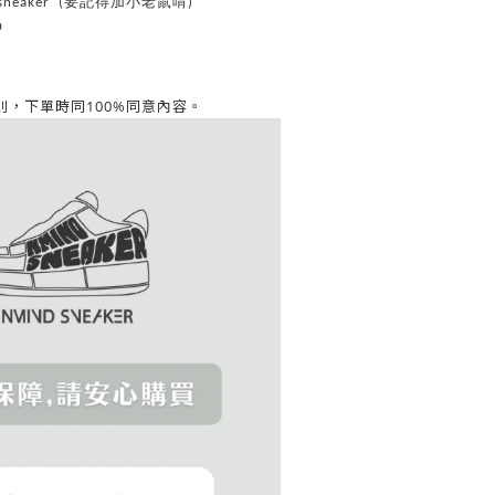
d_sneaker (要記得加小老鼠唷)
0
同意內容。
，下單時同100%