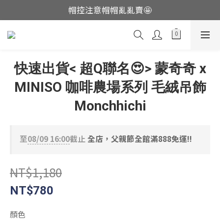
這裡現貨不用等👟
這裡現貨不用等👟
越南品牌開團中!!辣妹必收
帽控注意帽帽亂亂賣🤩
快速出貨< 超Q聯名😍> 蒙奇奇 x
這裡現貨不用等👟
MINISO 咖啡農場系列 毛絨吊飾
Monchhichi
至
08/09 16:00
截止
全店，父親節全館滿888免運!!
NT$1,180
NT$780
顏色