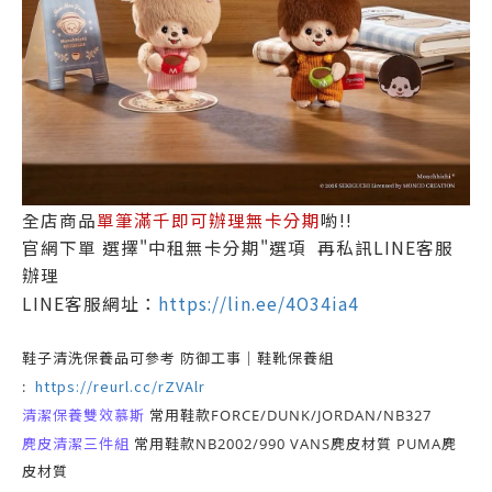
全店商品
單筆滿千即可辦理無卡分期
喲!!
官網下單 選擇"中租無卡分期"選項 再私訊LINE客服
辦理
LINE客服網址：
https://lin.ee/4O34ia4
鞋子清洗保養品可參考 防御工事｜鞋靴保養組
https://reurl.cc/rZVAlr
:
清潔保養雙效慕斯
常用鞋款FORCE/DUNK/JORDAN/NB327
麂皮清潔三件組
常用鞋款NB2002/990 VANS麂皮材質 PUMA麂
皮材質