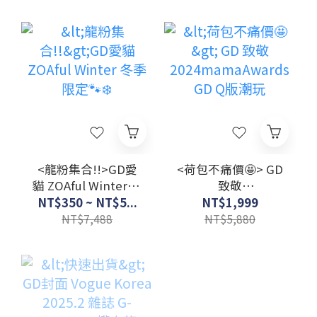
公仔(4款)
<龍粉集合!!>GD愛
<荷包不痛價🤩> GD
貓 ZOAful Winter 冬
致敬
季限定🐾❄️
2024mamaAwards
NT$350 ~ NT$5...
NT$1,999
GD Q版潮玩
NT$7,488
NT$5,880