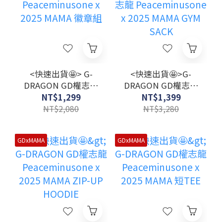
<快速出貨🤩> G-
<快速出貨🤩>G-
DRAGON GD權志龍
DRAGON GD權志龍
Peaceminusone x
Peaceminusone x
NT$1,299
NT$1,399
2025 MAMA 徽章組
2025 MAMA GYM
NT$2,080
NT$3,280
SACK
GDxMAMA
GDxMAMA