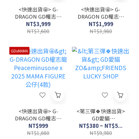
<快速出貨🤩> G-
<快速出貨🤩> G-
DRAGON GD權志龍
DRAGON GD權志龍
Peaceminusone x
Peaceminusone x
NT$3,999
NT$1,999
2025 MAMA ZIP-UP
2025 MAMA 短TEE
NT$7,600
NT$3,980
HOODIE
GDxMAMA
<快速出貨🤩> G-
<第三彈🍀快速出貨>
DRAGON GD權志龍
GD愛貓
Peaceminusone x
ZO&FRIENDS
NT$999
NT$380 ~ NT$5...
2025 MAMA FIGURE
LUCKY SHOP
NT$1,680
NT$9,980