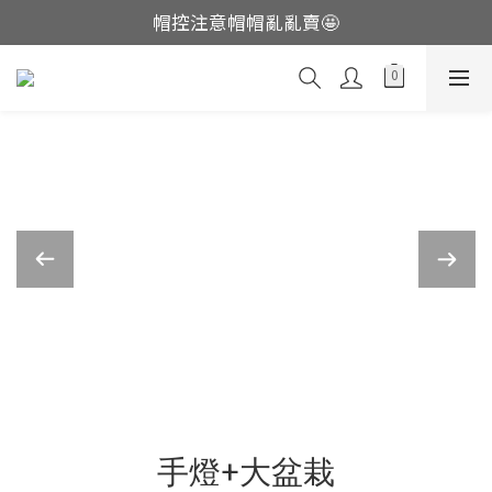
帽控注意帽帽亂亂賣🤩
這裡現貨不用等👟
這裡現貨不用等👟
手燈+大盆栽