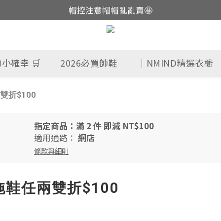
帽控注意帽帽亂亂賣🤩
這裡現貨不用等👟
這裡現貨不用等👟
小確幸 🛒
2026必買帥鞋
｜NMIND精選衣櫥
折$100
指定商品：滿 2 件 即減 NT$100
適用通路：
網店
條款與細則
鞋任兩雙折$100