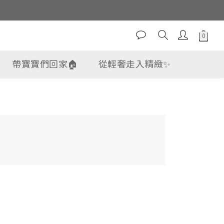
帶寶寶們回家🏠
從輕奢走入精緻✨