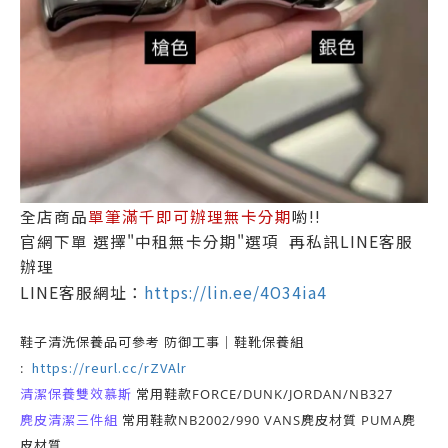
全店商品
單筆滿千即可辦理無卡分期
喲!!
官網下單 選擇"中租無卡分期"選項 再私訊LINE客服
辦理
LINE客服網址：
https://lin.ee/4O34ia4
鞋子清洗保養品可參考 防御工事｜鞋靴保養組
https://reurl.cc/rZVAlr
:
清潔保養雙效慕斯
常用鞋款FORCE/DUNK/JORDAN/NB327
麂皮清潔三件組
常用鞋款NB2002/990 VANS麂皮材質 PUMA麂
皮材質