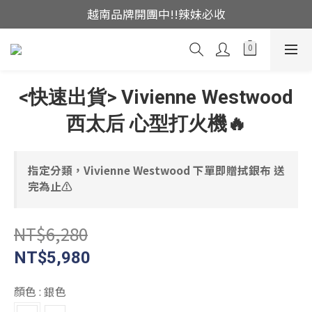
越南品牌開團中!!辣妹必收
這裡現貨不用等👟
帽控注意帽帽亂亂賣🤩
這裡現貨不用等👟
<快速出貨> Vivienne Westwood
西太后 心型打火機🔥
指定分類，Vivienne Westwood 下單即贈拭銀布 送
完為止⚠
NT$6,280
NT$5,980
顏色
: 銀色