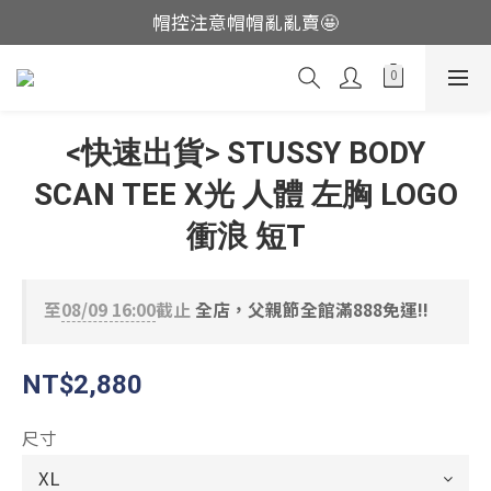
帽控注意帽帽亂亂賣🤩
這裡現貨不用等👟
這裡現貨不用等👟
<快速出貨> STUSSY BODY
SCAN TEE X光 人體 左胸 LOGO
衝浪 短T
至
08/09 16:00
截止
全店，父親節全館滿888免運!!
NT$2,880
尺寸