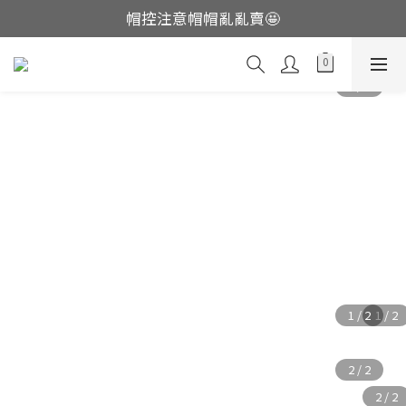
帽控注意帽帽亂亂賣🤩
這裡現貨不用等👟
這裡現貨不用等👟