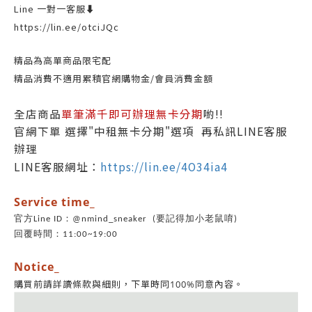
Line 一對一客服⬇️
https://lin.ee/otciJQc
精品為高單商品限宅配
精品消費不適用累積官網購物金/會員消費金額
全店商品
單筆滿千即可辦理無卡分期
喲!!
官網下單 選擇"中租無卡分期"選項 再私訊LINE客服
辦理
LINE客服網址：
https://lin.ee/4O34ia4
Service time_
官方Line ID：@nmind_sneaker (要記得加小老鼠唷)
回覆時間：11:00~19:00
Notice_
同意內容。
購買前請詳讀條款與細則，
下單時同100%