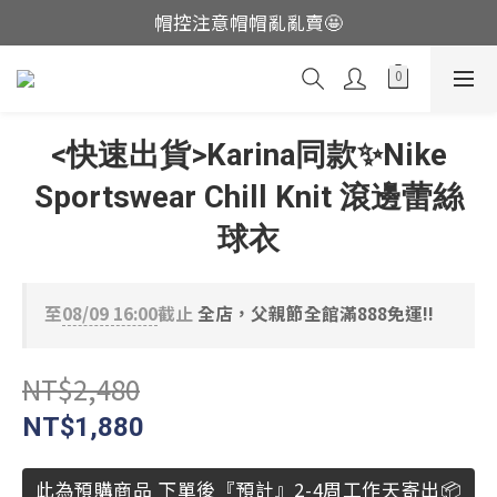
帽控注意帽帽亂亂賣🤩
這裡現貨不用等👟
這裡現貨不用等👟
<快速出貨>Karina同款✨Nike
Sportswear Chill Knit 滾邊蕾絲
球衣
至
08/09 16:00
截止
全店，父親節全館滿888免運!!
NT$2,480
NT$1,880
此為預購商品 下單後『預計』2-4周工作天寄出📦