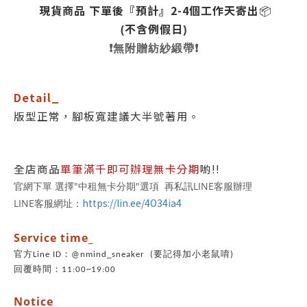
現貨商品 下單後『預計』2-4個
工作天寄出
📦
(不含例假日)
❗️
無附贈紡紗緞帶❗️
Detail_
版型正常，腳板寬建議大半號著用。
全店商品
單筆滿千即可辦理無卡分期
喲!!
官網下單 選擇"中租無卡分期"選項 再私訊LINE客服辦理
https://lin.ee/4O34ia4
LINE客服網址：
Service time_
官方Line ID：@nmind_sneaker (要記得加小老鼠唷)
回覆時間：11:00~19:00
Notice_