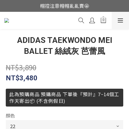
帽控注意帽帽亂亂賣🤩
這裡現貨不用等👟
這裡現貨不用等👟
ADIDAS TAEKWONDO MEI
BALLET 絲絨灰 芭蕾風
NT$3,890
NT$3,480
此為預購商品 預購商品 下單後『預計』7~14個工
作天寄出📦 (不含例假日)
顏色