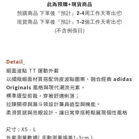
此為預購+現貨商品
預購商品 下單後『預計』2-4周工作天寄出
📦
現貨商品 下單後『預計』1-2個工作天寄出
📦
(不含例假日)
Detail_
緞面波點 TT 運動外套
以細緻緞面材質搭配俏皮波點圖案，融合經典
adidas
Originals
風格與現代潮流元素。
標準版型剪裁，穿著舒適俐落；
拉鍊開襟與漏斗領設計兼具造型與機能。
柔滑質感與亮眼設計，讓日常穿搭輕鬆展現個性風格
尺寸 : XS - L
外套測量數據( 手動測量誤差1-3cm )