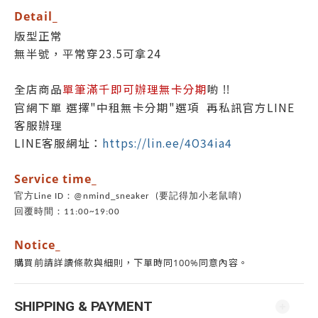
Detail_
版型正常
無半號，平常穿23.5可拿24
全店商品
單筆滿千即可辦理無卡分期
喲 !!
官網下單 選擇"中租無卡分期"選項 再私訊官方LINE
客服辦理
LINE客服網址：
https://lin.ee/4O34ia4
Ser
vice time_
官方Line ID：@nmind_sneaker (要記得加小老鼠唷)
回覆時間：11:00~19:00
Notice_
同意內容。
購買前請詳讀條款與細則，下單時同100%
SHIPPING & PAYMENT