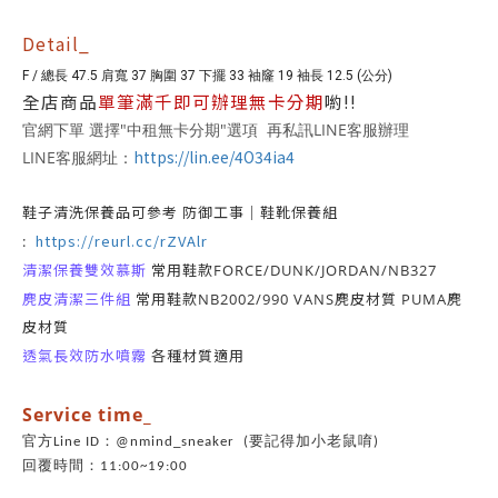
Detail_
F / 總長 47.5 肩寬 37 胸圍 37 下擺 33 袖窿 19 袖長 12.5 (公分)
全店商品
單筆滿千即可辦理無卡分期
喲!!
官網下單 選擇"中租無卡分期"選項 再私訊LINE客服辦理
https://lin.ee/4O34ia4
LINE客服網址：
鞋子清洗保養品可參考 防御工事｜鞋靴保養組
https://reurl.cc/rZVAlr
:
清潔保養雙效慕斯
常用鞋款FORCE/DUNK/JORDAN/NB327
麂皮清潔三件組
常用鞋款NB2002/990 VANS麂皮材質 PUMA麂
皮材質
透氣長效防水噴霧
各種材質適用
Service time_
官方Line ID：@nmind_sneaker (要記得加小老鼠唷)
回覆時間：11:00~19:00