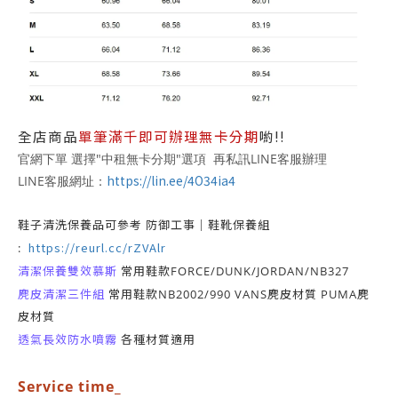
全店商品
單筆滿千即可辦理無卡分期
喲!!
官網下單 選擇"中租無卡分期"選項 再私訊LINE客服辦理
https://lin.ee/4O34ia4
LINE客服網址：
鞋子清洗保養品可參考 防御工事｜鞋靴保養組
https://reurl.cc/rZVAlr
:
清潔保養雙效慕斯
常用鞋款FORCE/DUNK/JORDAN/NB327
麂皮清潔三件組
常用鞋款NB2002/990 VANS麂皮材質 PUMA麂
皮材質
透氣長效防水噴霧
各種材質適用
Service time_