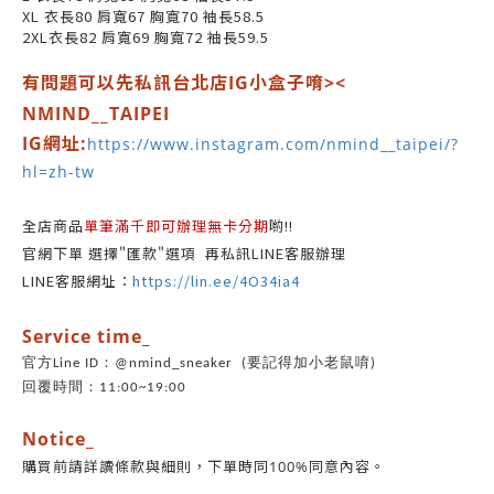
XL 衣長80 肩寬67 胸寬70 袖長58.5
2XL衣長82 肩寬69 胸寬72 袖長59.5
有問題可以先私訊台北店IG小盒子唷><
NMIND__TAIPEI
IG網址:
https://www.instagram.com/nmind__taipei/?
hl=zh-tw
全店商品
單筆滿千即可辦理無卡分期
喲!!
官網下單 選擇"匯款"選項 再私訊LINE客服辦理
LINE客服網址：
https://lin.ee/4O34ia4
Service time_
官方Line ID：@nmind_sneaker (要記得加小老鼠唷)
回覆時間：11:00~19:00
Notice_
同意內容。
購買前請詳讀條款與細則，
下單時同100%