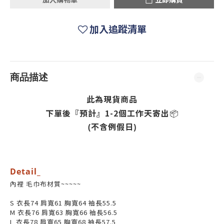
加入追蹤清單
商品描述
此為現貨商品
下單後『預計』1-2
個工作天寄出
📦
(不含例假日)
Detail_
內裡 毛巾布材質~~~~~
S 衣長74 肩寬61 胸寬64 袖長55.5
M 衣長76 肩寬63 胸寬66 袖長56.5
L 衣長78 肩寬65 胸寬68 袖長57.5