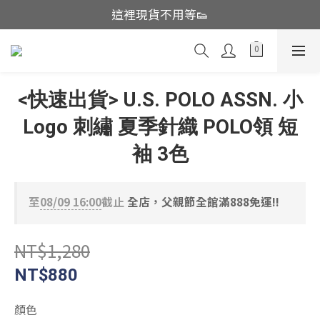
這裡現貨不用等👟
這裡現貨不用等👟
越南品牌開團中!!辣妹必收
帽控注意帽帽亂亂賣🤩
<快速出貨> U.S. POLO ASSN. 小
這裡現貨不用等👟
Logo 刺繡 夏季針織 POLO領 短
袖 3色
至
08/09 16:00
截止
全店，父親節全館滿888免運!!
NT$1,280
NT$880
顏色