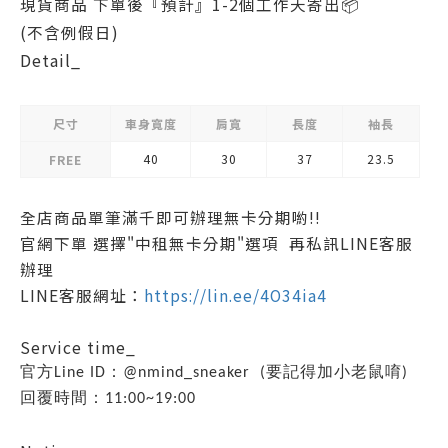
現貨商品 下單後『預計』1-2個工作天寄出
📦
(不含例假日)
Detail_
尺寸
車身寬度
肩寬
長度
袖長
40
30
37
23.5
FREE
全店商品
單筆滿千即可辦理無卡分期
喲!!
官網下單 選擇"中租無卡分期"選項 再私訊LINE客服
辦理
LINE客服網址：
https://lin.ee/4O34ia4
Service time_
官方Line ID：@nmind_sneaker (要記得加小老鼠唷)
回覆時間：11:00~19:00