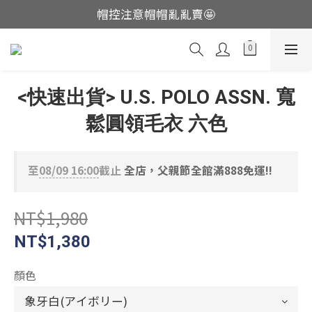
帽控注意帽帽亂亂賣🤩
這裡現貨不用等👟
這裡現貨不用等👟
<快速出貨> U.S. POLO ASSN. 寬
鬆圓領毛衣 六色
至
08/09 16:00
截止
全店，父親節全館滿888免運!!
NT$1,980
NT$1,380
顏色