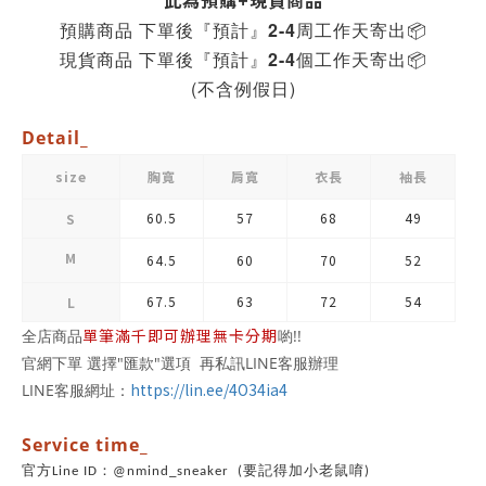
此為預購+現貨商品
預購商品 下單後『預計』2-4周工作天寄出
📦
現貨商品 下單後『預計』2-4個工作天寄出
📦
(不含例假日)
Detail_
size
胸寬
肩寬
衣長
袖長
60.5
57
68
49
S
M
64.5
60
70
52
67.5
63
72
54
L
單筆滿千即可辦理無卡分期
全店商品
喲!!
官網下單 選擇"匯款"選項 再私訊LINE客服辦理
https://lin.ee/4O34ia4
LINE客服網址：
Service time_
官方Line ID：@nmind_sneaker (要記得加小老鼠唷)