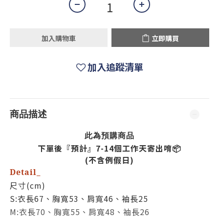
加入購物車
立即購買
加入追蹤清單
商品描述
預購
此為
商品
下單後『預計』7-14個工作天寄出唷📦
(不含例假日)
Detail_
尺寸(cm)
S:衣長67、胸寬53、肩寬46、袖長25
M:衣長70、胸寬55、肩寬48、袖長26