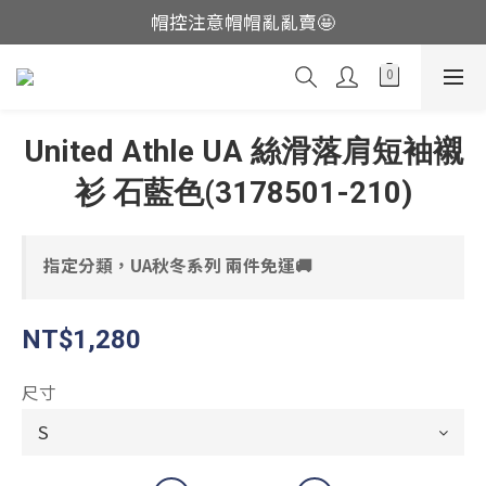
帽控注意帽帽亂亂賣🤩
這裡現貨不用等👟
這裡現貨不用等👟
United Athle UA 絲滑落肩短袖襯
衫 石藍色(3178501-210)
指定分類，UA秋冬系列 兩件免運🚚
NT$1,280
尺寸