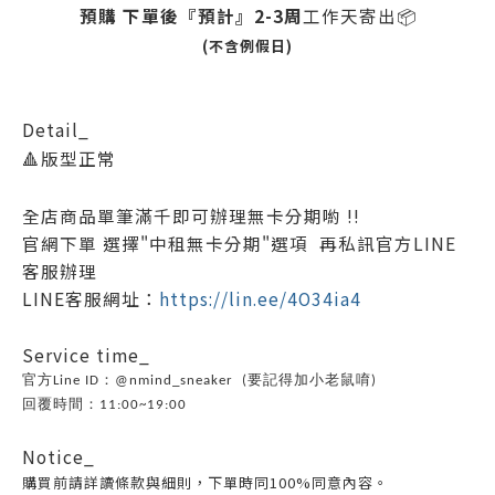
預購 下單後『預計』2-3周
工作天寄出📦
(不含例假日)
Detail_
🔺版型正常
全店商品
單筆滿千即可辦理無卡分期
喲 !!
官網下單 選擇"中租無卡分期"選項 再私訊官方LINE
客服辦理
LINE客服網址：
https://lin.ee/4O34ia4
Ser
vice time_
官方Line ID：@nmind_sneaker (要記得加小老鼠唷)
回覆時間：11:00~19:00
Notice_
購買前請詳讀條款與細則，下單時同100%
同意內容。