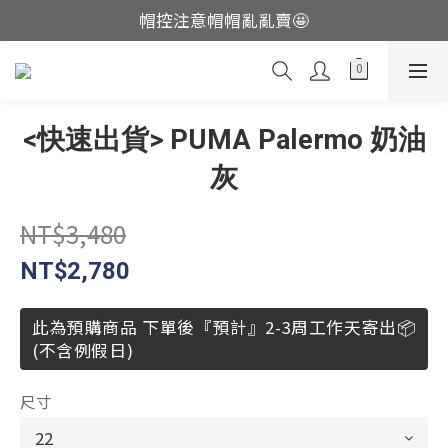
帽控注意帽帽亂亂賣🤩
這裡現貨不用等👟
這裡現貨不用等👟
<快速出貨> PUMA Palermo 奶油
灰
NT$3,480
NT$2,780
此為預購商品 下單後『預計』2-3周工作天寄出📦
(不含例假日)
尺寸