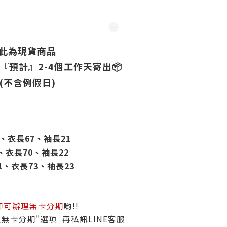
此為現貨商品
『預計』2-4個工作天寄出
📦
(不含例假日)
5、衣長67、袖長21
8、衣長70、袖長22
1、衣長73、袖長23
即可辦理無卡分期
喲!!
無卡分期"選項 再私訊LINE客服