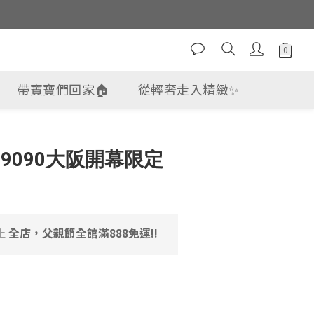
帶寶寶們回家🏠
從輕奢走入精緻✨
立即購買
 9090大阪開幕限定
止
全店，父親節全館滿888免運!!