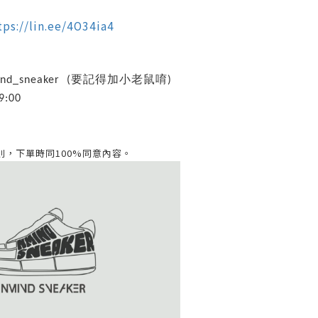
tps://lin.ee/4O34ia4
ind_sneaker (要記得加小老鼠唷)
:00
則，
下單時同100%
同意內容。