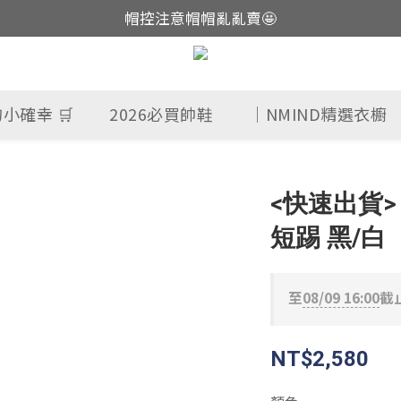
帽控注意帽帽亂亂賣🤩
這裡現貨不用等👟
這裡現貨不用等👟
小確幸 🛒
2026必買帥鞋
｜NMIND精選衣櫥
<快速出貨>
短踢 黑/白
至
08/09 16:00
截
NT$2,580