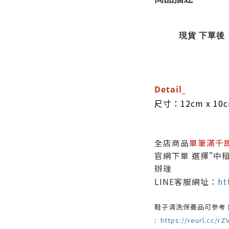
現貨 下單後
Detail_
尺寸：12cm x 10
全店商品
單筆滿千
官網下單 選擇"中租
辦理
LINE客服網址：
ht
鞋子清洗保養品可參考
https://reurl.cc/rZ
: