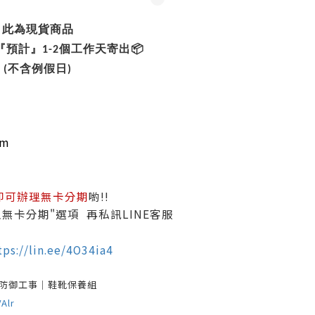
此為現貨商品
『預計』1-2個工作天寄出📦
(不含例假日)
cm
即可辦理無卡分期
喲!!
無卡分期"選項 再私訊LINE客服
tps://lin.ee/4O34ia4
 防御工事｜鞋靴保養組
VAlr