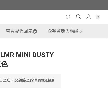
帶寶寶們回家🏠
從輕奢走入精緻✨
立即購買
MR MINI DUSTY
三色
止
全店，父親節全館滿888免運!!