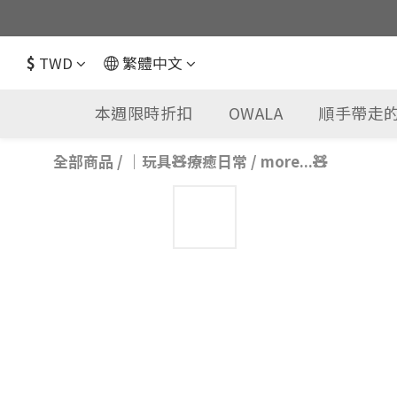
$
TWD
繁體中文
本週限時折扣
OWALA
順手帶走的
全部商品
/
｜玩具🧸療癒日常
/
more...🧸