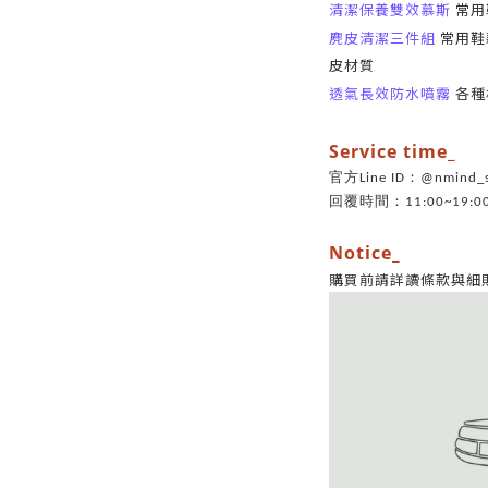
清潔保養雙效慕斯
常用鞋
麂皮清潔三件組
常用鞋款
皮材質
透氣長效防水噴霧
各種
Service time_
官方Line ID：@nmin
回覆時間：11:00~19:0
Notice_
購買前請詳讀條款與細