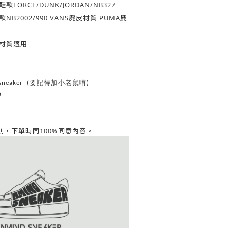
款FORCE/DUNK/JORDAN/NB327
NB2002/990 VANS麂皮材質 PUMA麂
材質適用
d_sneaker (要記得加小老鼠唷)
0
同意內容。
則，
下單時同100%