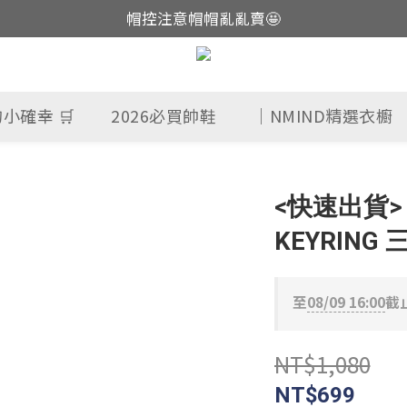
帽控注意帽帽亂亂賣🤩
這裡現貨不用等👟
這裡現貨不用等👟
小確幸 🛒
2026必買帥鞋
｜NMIND精選衣櫥
<快速出貨> L
KEYRING 
至
08/09 16:00
截
NT$1,080
NT$699