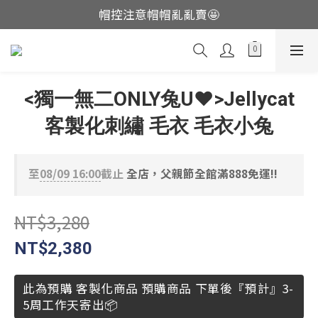
帽控注意帽帽亂亂賣🤩
這裡現貨不用等👟
這裡現貨不用等👟
<獨一無二ONLY兔U❤️>Jellycat
客製化刺繡 毛衣 毛衣小兔
至
08/09 16:00
截止
全店，父親節全館滿888免運!!
NT$3,280
NT$2,380
此為預購 客製化商品 預購商品 下單後『預計』3-
5周工作天寄出📦