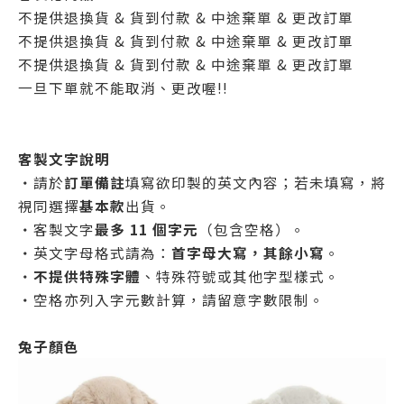
不提供退換貨 & 貨到付款 & 中途棄單 & 更改訂單
不提供退換貨 & 貨到付款 & 中途棄單 & 更改訂單
不提供退換貨 & 貨到付款 & 中途棄單 & 更改訂單
一旦下單就不能取消、更改喔!!
客製文字說明
・請於
訂單備註
填寫欲印製的英文內容；若未填寫，將
視同選擇
基本款
出貨。
・客製文字
最多 11 個字元
（包含空格）。
・英文字母格式請為：
首字母大寫，其餘小寫
。
・
不提供特殊字體
、特殊符號或其他字型樣式。
・空格亦列入字元數計算，請留意字數限制。
兔子顏色