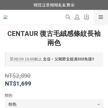
帽控注意帽帽亂亂賣🤩
這裡現貨不用等👟
這裡現貨不用等👟
CENTAUR 復古毛絨感條紋長袖
兩色
至
08/09 16:00
截止
全店，父親節全館滿888免運!!
NT$2,890
NT$1,699
顏色