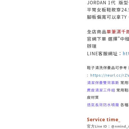
JORDAN 1代 
平常女板鞋款穿24.
腳板偏寬可以拿7Y 
全店商品
單筆滿千
官網下單 選擇"中租
辦理
LINE客服網址：
ht
鞋子清洗保養品可參考
https://reurl.cc/rZ
:
清潔保養雙效慕斯
常用鞋
麂皮清潔三件組
常用鞋款
皮材質
透氣長效防水噴霧
各種
Ser
vice time_
官方Line ID：@nmin