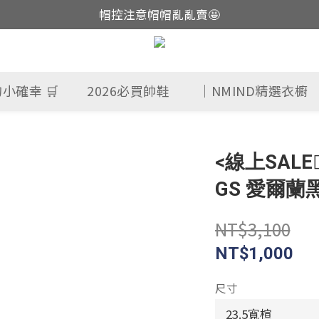
帽控注意帽帽亂亂賣🤩
這裡現貨不用等👟
這裡現貨不用等👟
小確幸 🛒
2026必買帥鞋
｜NMIND精選衣櫥
<線上SALE❤️
GS 愛爾蘭黑綠
NT$3,100
NT$1,000
尺寸