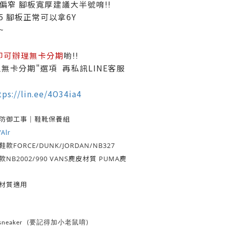
版型偏窄 腳板寬厚建議大半號唷!!
5 腳板正常可以拿6Y
~
即可辦理無卡分期
喲!!
無卡分期"選項 再私訊LINE客服
tps://lin.ee/4O34ia4
 防御工事｜鞋靴保養組
VAlr
款FORCE/DUNK/JORDAN/NB327
NB2002/990 VANS麂皮材質 PUMA麂
材質適用
d_sneaker (要記得加小老鼠唷)