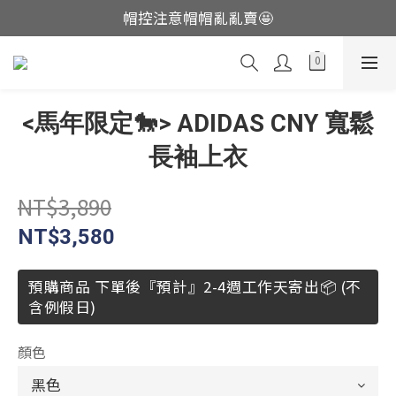
帽控注意帽帽亂亂賣🤩
這裡現貨不用等👟
這裡現貨不用等👟
<馬年限定🐎> ADIDAS CNY 寬鬆
長袖上衣
NT$3,890
NT$3,580
預購商品 下單後『預計』2-4週工作天寄出📦 (不
含例假日)
顏色