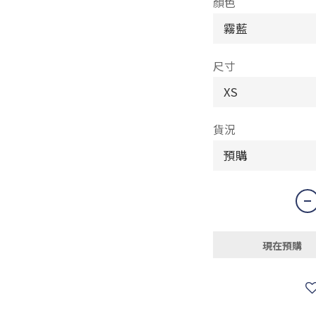
顏色
尺寸
貨況
現在預購