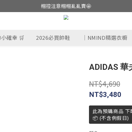
帽控注意帽帽亂亂賣🤩
這裡現貨不用等👟
這裡現貨不用等👟
小確幸 🛒
2026必買帥鞋
｜NMIND精選衣櫥
ADIDAS 
NT$4,690
NT$3,480
此為預購商品 下
📦 (不含例假日)