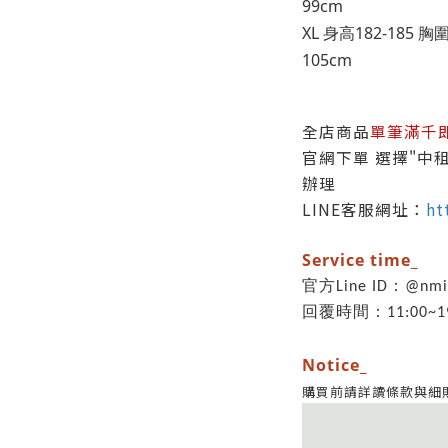
99cm
XL 身高182-185 胸圍
105cm
全店商品
單筆滿千
官網下單 選擇"中租
辦理
LINE客服網址：
ht
Service time_
官方Line ID：@nm
回覆時間：11:00~19
Notice_
購買前請詳讀條款與細