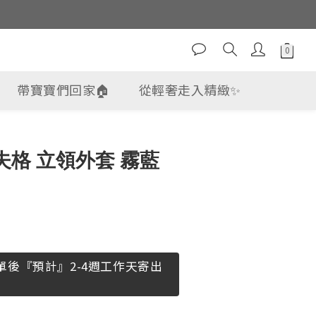
帶寶寶們回家🏠
從輕奢走入精緻✨
立即購買
華夫格 立領外套 霧藍
單後『預計』2-4週工作天寄出