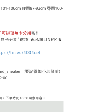
101-106cm 腰圍87-93cm 臀圍100-
即可辦理無卡分期
喲!!
無卡分期"選項 再私訊LINE客服
tps://lin.ee/4O34ia4
ind_sneaker (要記得加小老鼠唷)
:00
同意內容。
則，
下單時同100%