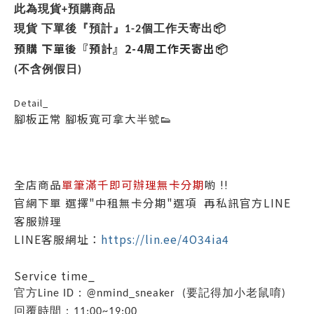
此為現貨+預購商品
現貨 下單後『預計』1-2個
工作天寄出📦
預購 下單後『預計』2-4周
工作天寄出📦
(不含例假日)
Detail_
腳板正常 腳板寬可拿大半號👟
全店商品
單筆滿千即可辦理無卡分期
喲 !!
官網下單 選擇"中租無卡分期"選項 再私訊官方LINE
客服辦理
LINE客服網址：
https://lin.ee/4O34ia4
Service time_
官方Line ID：@nmind_sneaker (要記得加小老鼠唷)
回覆時間：11:00~19:00