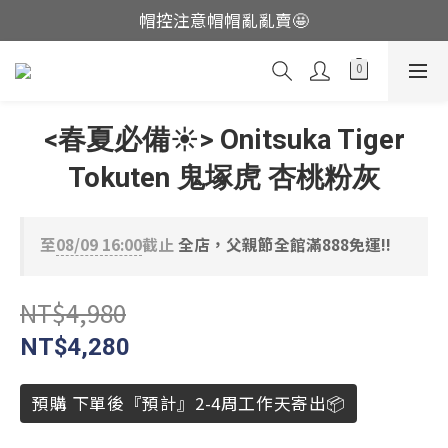
帽控注意帽帽亂亂賣🤩
這裡現貨不用等👟
這裡現貨不用等👟
<春夏必備☀️> Onitsuka Tiger
Tokuten 鬼塚虎 杏桃粉灰
至
08/09 16:00
截止
全店，父親節全館滿888免運!!
NT$4,980
NT$4,280
預購 下單後『預計』2-4周工作天寄出📦