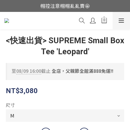
帽控注意帽帽亂亂賣🤩
這裡現貨不用等👟
這裡現貨不用等👟
<快速出貨> SUPREME Small Box
Tee 'Leopard'
至
08/09 16:00
截止
全店，父親節全館滿888免運!!
NT$3,080
尺寸