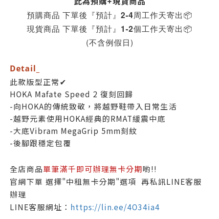
此為預購+現貨商品
預購商品 下單後『預計』2-4周工作天寄出
📦
現貨商品 下單後『預計』1-2個工作天寄出
📦
(不含例假日)
Detail_
此款版型正常✔
HOKA Mafate Speed 2 復刻回歸
-向HOKA的傳統致敬，將越野鞋帶入日常生活
-越野元素使用HOKA經典的RMAT緩震中底
-大底Vibram MegaGrip 5mm刻紋
-後腳跟穩定包覆
全店商品
單筆滿千即可辦理無卡分期
喲!!
官網下單 選擇"中租無卡分期"選項 再私訊LINE客服
辦理
LINE客服網址：
https://lin.ee/4O34ia4