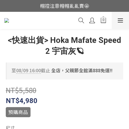
帽控注意帽帽亂亂賣🤩
這裡現貨不用等👟
這裡現貨不用等👟
<快速出貨> Hoka Mafate Speed
2 宇宙灰🪐
至
08/09 16:00
截止
全店，父親節全館滿888免運!!
NT$5,580
NT$4,980
預購商品
尺寸