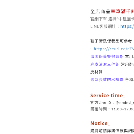
全店商品
單筆滿千
官網下單 選擇"中租無卡
https:/
LINE客服網址：
鞋子清洗保養品可參考
https://reurl.cc/rZ
:
清潔保養雙效慕斯
常用鞋
麂皮清潔三件組
常用鞋款
皮材質
透氣長效防水噴霧
各種
Service time_
官方Line ID：@nmin
回覆時間：11:00~19:0
Notice_
購買前請詳讀條款與細