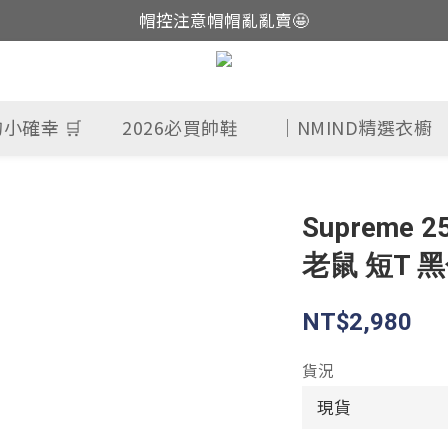
帽控注意帽帽亂亂賣🤩
這裡現貨不用等👟
這裡現貨不用等👟
小確幸 🛒
2026必買帥鞋
｜NMIND精選衣櫥
Supreme 2
老鼠 短T 
NT$2,980
貨況