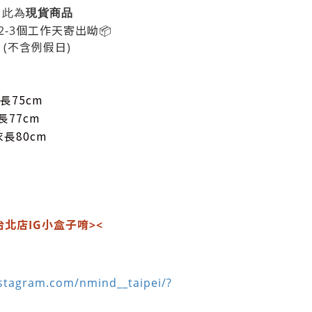
現貨
此為
商品
2-3個工作天寄出呦📦
(不含例假日)
長75cm
長77cm
衣長80cm
北店IG小盒子唷><
stagram.com/nmind__taipei/?