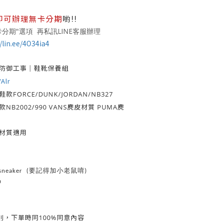
即可辦理無卡分期
喲!!
分期"選項 再私訊LINE客服辦理
/lin.ee/4O34ia4
 防御工事｜鞋靴保養組
VAlr
款FORCE/DUNK/JORDAN/NB327
NB2002/990 VANS麂皮材質 PUMA麂
材質適用
d_sneaker (要記得加小老鼠唷)
0
同意內容
則，
下單時同100%