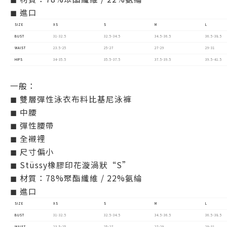
◼ 進口
SIZE
XS
S
M
L
BUST
31-32.5
32.5-34.5
34.5-36.5
36.5-38.5
WAIST
23.5-25
25-27
27-29
29-31
HIPS
34-35.5
35.5-37.5
37.5-39.5
39.5-41.5
一般：
◼ 雙層彈性泳衣布料比基尼泳褲
◼ 中腰
◼ 彈性腰帶
◼ 全襯裡
◼ 尺寸偏小
◼ Stüssy橡膠印花漩渦狀“S”
◼ 材質：78%聚酯纖維 / 22%氨綸
◼ 進口
SIZE
XS
S
M
L
BUST
31-32.5
32.5-34.5
34.5-36.5
36.5-38.5
WAIST
23.5-25
25-27
27-29
29-31