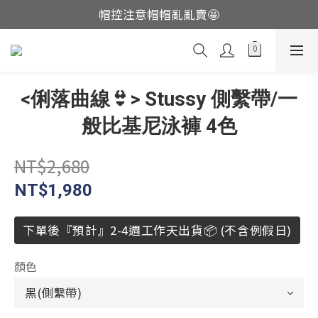
帽控注意帽帽亂亂賣🤩
這裡現貨不用等👟
這裡現貨不用等👟
<俐落曲線👙> Stussy 側繫帶/一
般比基尼泳褲 4色
NT$2,680
NT$1,980
下單後『預計』2-4週工作天出貨📦 (不含例假日)
顏色