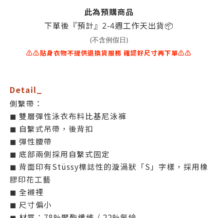
此為預購商品
📦
下單後『預計』2-4週工作天出貨
(不含例假日)
⚠⚠貼身衣物不提供退換貨服務 確認好尺寸再下單⚠⚠
Detail_
側繫帶：
◼ 雙層彈性泳衣布料比基尼泳褲
◼ 自繫式吊帶，後背扣
◼ 彈性腰帶
◼ 底部兩側採用自繫式固定
◼ 背面印有Stüssy標誌性的漩渦狀「S」字樣，採用橡
膠印花工藝
◼ 全襯裡
◼ 尺寸偏小
◼ 材質：78%聚酯纖維 / 22%氨綸