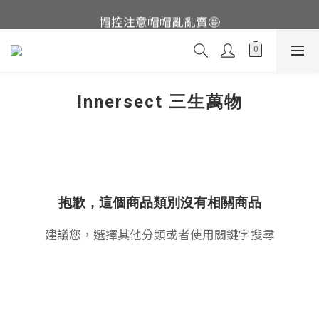
這裡現貨不用等👟
帽控注意帽帽亂亂賣🤩
這裡現貨不用等👟
Innersect 三生萬物
抱歉，這個商品類別沒有相關商品
建議您，選擇其他分類或者使用關鍵字搜尋